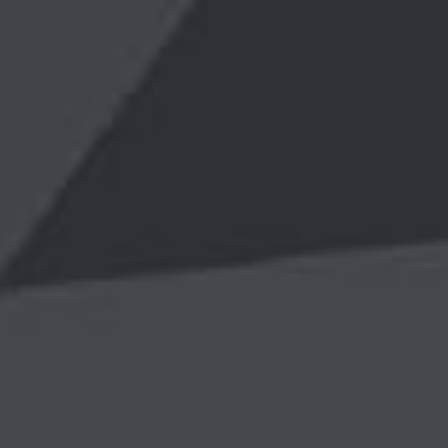
888
888
威