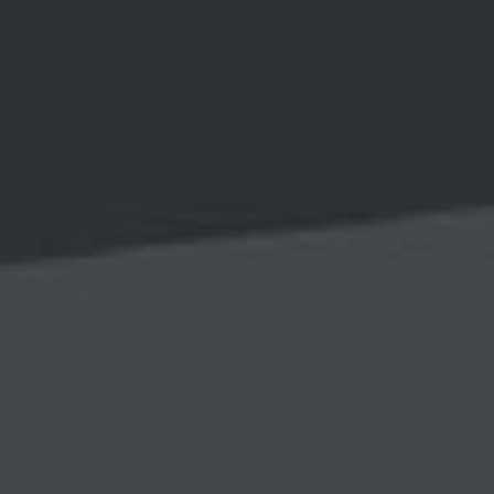
尼斯最新网站-（中国）官方网站
集团概况
新闻中心
多元产业
工程