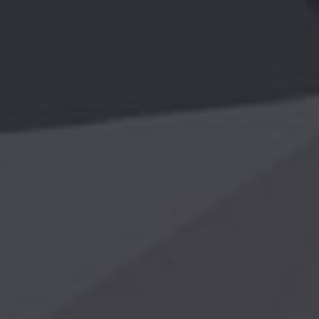
EN
业绩
企业文化
人力资源
信息公开
联系我们
